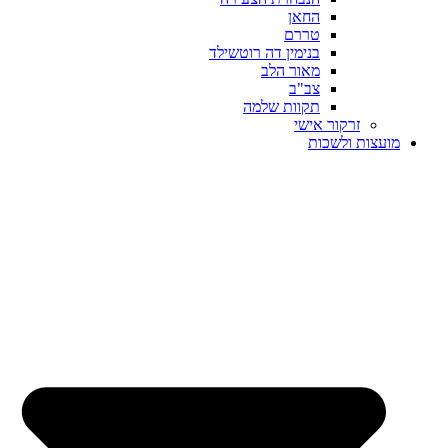
החאן
טררם
בנימין דה רוטשילד
מאור הלב
צב"ב
תקוות שלמה
זרקור אישי
מועצות ולשכות