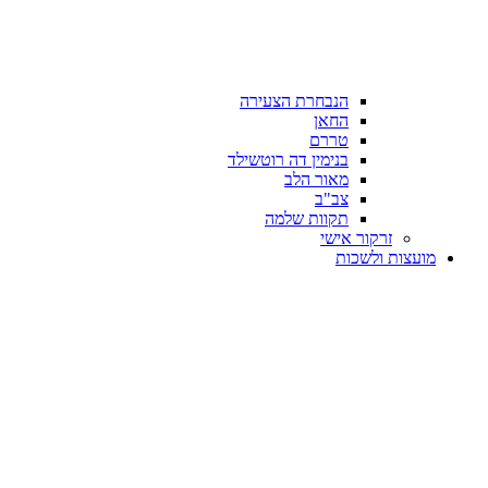
הנבחרת הצעירה
החאן
טררם
בנימין דה רוטשילד
מאור הלב
צב"ב
תקוות שלמה
זרקור אישי
מועצות ולשכות