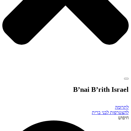
B’nai B’rith Israel
לתרומה
להצטרפות לבני ברית
חיפוש