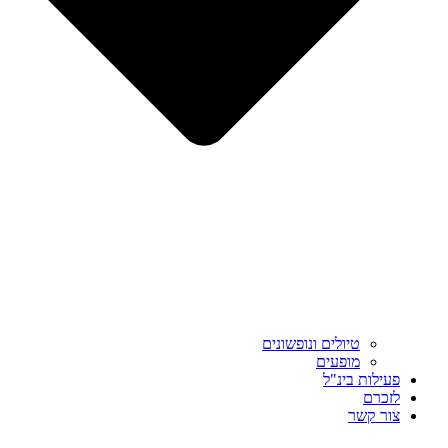
טיולים ונופשונים
מופעים
פעילות בינ"ל
לזכרם
צור קשר