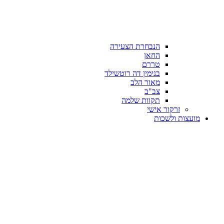
הנבחרת הצעירה
החאן
טררם
בנימין דה רוטשילד
מאור הלב
צב"ב
תקוות שלמה
זרקור אישי
מועצות ולשכות