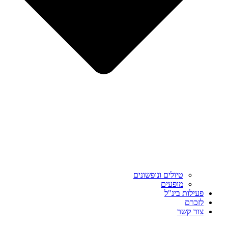
טיולים ונופשונים
מופעים
פעילות בינ"ל
לזכרם
צור קשר