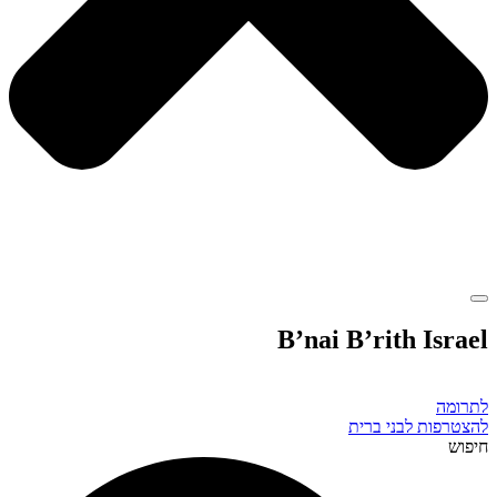
B’nai B’rith Israel
לתרומה
להצטרפות לבני ברית
חיפוש