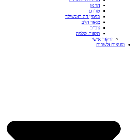
החאן
טררם
בנימין דה רוטשילד
מאור הלב
צב"ב
תקוות שלמה
זרקור אישי
מועצות ולשכות