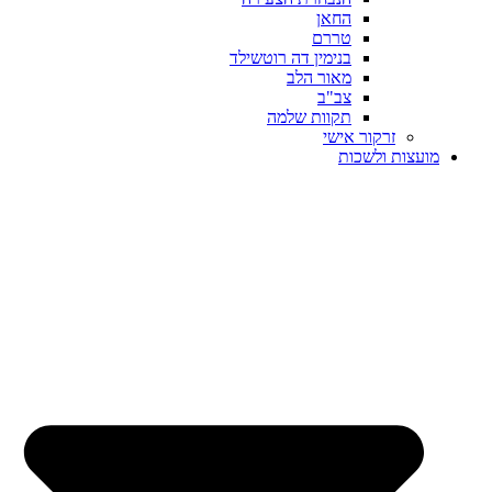
החאן
טררם
בנימין דה רוטשילד
מאור הלב
צב"ב
תקוות שלמה
זרקור אישי
מועצות ולשכות