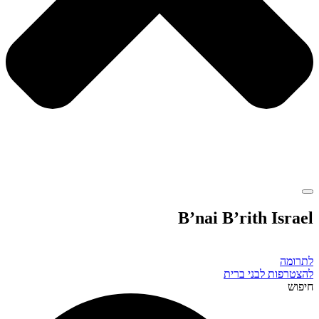
B’nai B’rith Israel
לתרומה
להצטרפות לבני ברית
חיפוש