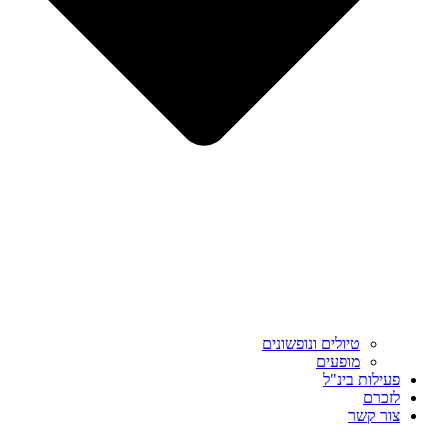
טיולים ונופשונים
מופעים
פעילות בינ"ל
לזכרם
צור קשר