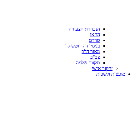
הנבחרת הצעירה
החאן
טררם
בנימין דה רוטשילד
מאור הלב
צב"ב
תקוות שלמה
זרקור אישי
מועצות ולשכות