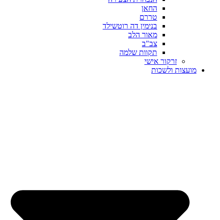
החאן
טררם
בנימין דה רוטשילד
מאור הלב
צב"ב
תקוות שלמה
זרקור אישי
מועצות ולשכות