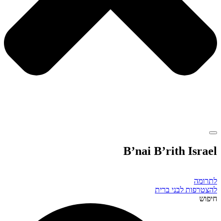
B’nai B’rith Israel
לתרומה
להצטרפות לבני ברית
חיפוש