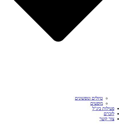
טיולים ונופשונים
מופעים
פעילות בינ"ל
לזכרם
צור קשר