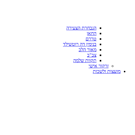
הנבחרת הצעירה
החאן
טררם
בנימין דה רוטשילד
מאור הלב
צב"ב
תקוות שלמה
זרקור אישי
מועצות ולשכות