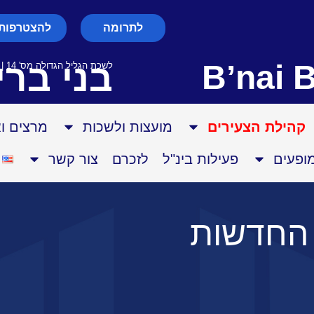
לתרומה
להצטרפות 
בני ברי
B’nai B
לשכת הגליל הגדולה מס' 14 | עמותה רשומה מס' 580003028
קהילת הצעירים
מועצות ולשכות
מרצים ו
מופעים
פעילות בינ"ל
לזכרם
צור קשר
החדשות