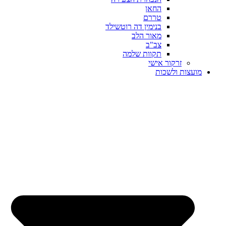
החאן
טררם
בנימין דה רוטשילד
מאור הלב
צב"ב
תקוות שלמה
זרקור אישי
מועצות ולשכות