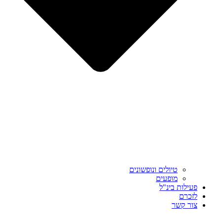
טיולים ונופשונים
מופעים
פעילות בינ"ל
לזכרם
צור קשר