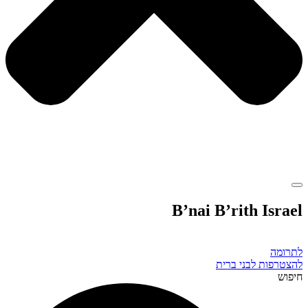
B’nai B’rith Israel
לתרומה
להצטרפות לבני ברית
חיפוש