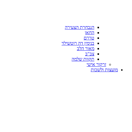
הנבחרת הצעירה
החאן
טררם
בנימין דה רוטשילד
מאור הלב
צב"ב
תקוות שלמה
זרקור אישי
מועצות ולשכות