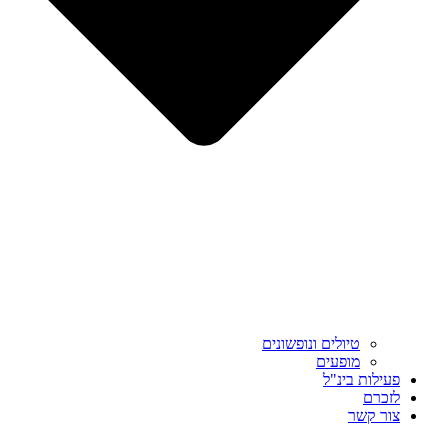
טיולים ונופשונים
מופעים
פעילות בינ"ל
לזכרם
צור קשר