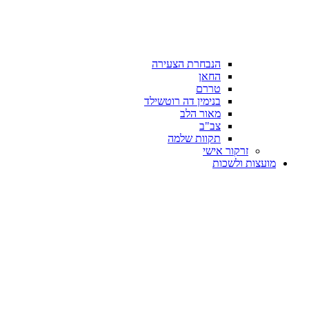
הנבחרת הצעירה
החאן
טררם
בנימין דה רוטשילד
מאור הלב
צב"ב
תקוות שלמה
זרקור אישי
מועצות ולשכות