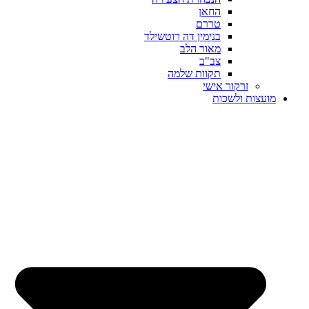
החאן
טררם
בנימין דה רוטשילד
מאור הלב
צב"ב
תקוות שלמה
זרקור אישי
מועצות ולשכות