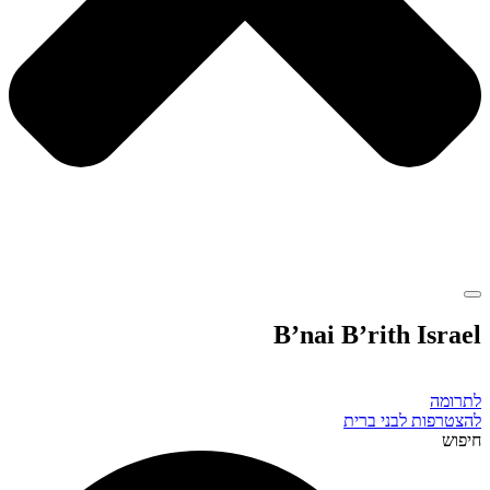
B’nai B’rith Israel
לתרומה
להצטרפות לבני ברית
חיפוש