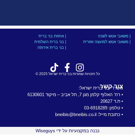
| משאבי אנוש לשכה
| אחוזת בני ברית
| משאבי אנוש למועצה אזורית
| בני ברית העולמית
| בני ברית אירופה
כל הזכויות שמורות בני ברית ישראל 2025 ©
צור קשר
משרדי בני ברית ישראל:
• רח' האלוף קלמן מגן 7, תל אביב – מיקוד 6130601
• ת.ד 20627
• טלפון: 03-6918289
• כתובת מייל: bneibis@bneibis.co.il
נבנה במקצועיות על ידי Wiseguys