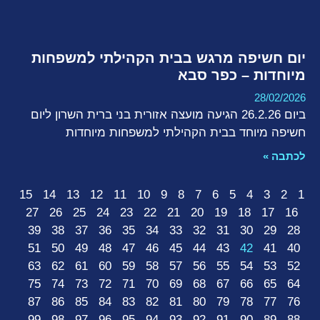
יום חשיפה מרגש בבית הקהילתי למשפחות
מיוחדות – כפר סבא
28/02/2026
ביום 26.2.26 הגיעה מועצה אזורית בני ברית השרון ליום
חשיפה מיוחד בבית הקהילתי למשפחות מיוחדות
לכתבה »
15
14
13
12
11
10
9
8
7
6
5
4
3
2
1
27
26
25
24
23
22
21
20
19
18
17
16
39
38
37
36
35
34
33
32
31
30
29
28
51
50
49
48
47
46
45
44
43
42
41
40
63
62
61
60
59
58
57
56
55
54
53
52
75
74
73
72
71
70
69
68
67
66
65
64
87
86
85
84
83
82
81
80
79
78
77
76
99
98
97
96
95
94
93
92
91
90
89
88