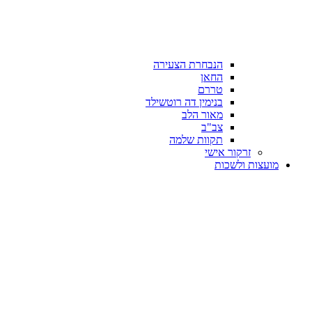
הנבחרת הצעירה
החאן
טררם
בנימין דה רוטשילד
מאור הלב
צב"ב
תקוות שלמה
זרקור אישי
מועצות ולשכות