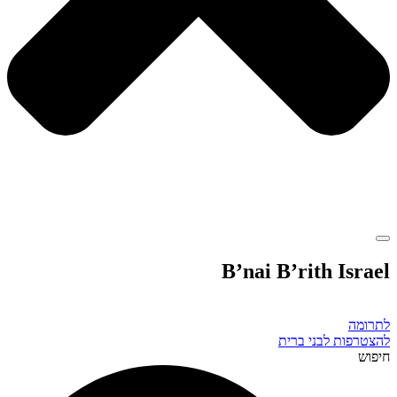
B’nai B’rith Israel
לתרומה
להצטרפות לבני ברית
חיפוש