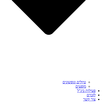
טיולים ונופשונים
מופעים
פעילות בינ"ל
לזכרם
צור קשר