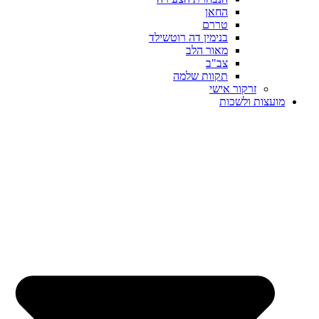
החאן
טררם
בנימין דה רוטשילד
מאור הלב
צב"ב
תקוות שלמה
זרקור אישי
מועצות ולשכות