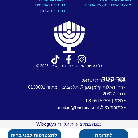
| משאבי אנוש למועצה אזורית
| בני ברית העולמית
| בני ברית אירופה
כל הזכויות שמורות בני ברית ישראל 2025 ©
צור קשר
משרדי בני ברית ישראל:
• רח' האלוף קלמן מגן 7, תל אביב – מיקוד 6130601
• ת.ד 20627
• טלפון: 03-6918289
• כתובת מייל: bneibis@bneibis.co.il
נבנה במקצועיות על ידי Wiseguys
לתרומה
להצטרפות לבני ברית